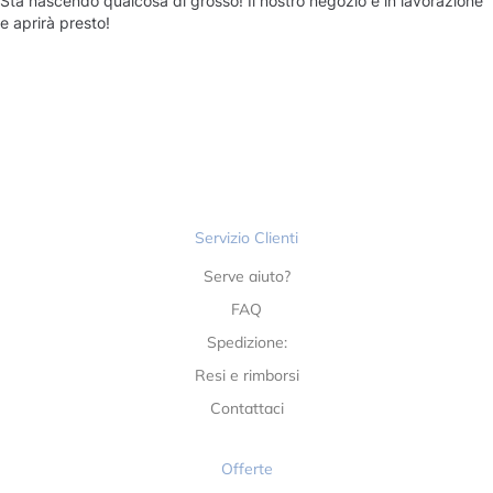
Sta nascendo qualcosa di grosso! Il nostro negozio è in lavorazione
e aprirà presto!
Servizio Clienti
Serve aiuto?
FAQ
Spedizione:
Resi e rimborsi
Contattaci
Offerte