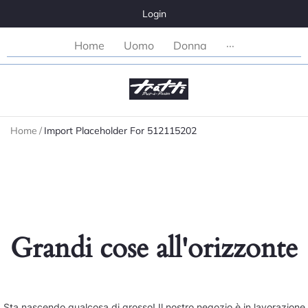
Login
Home
Uomo
Donna
···
Home
/
Import Placeholder For 512115202
Grandi cose all'orizzonte
Sta nascendo qualcosa di grosso! Il nostro negozio è in lavorazione