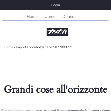
Login
Home
Uomo
Donna
···
Home
/
Import Placeholder For 507208977
Grandi cose all'orizzonte
Sta nascendo qualcosa di grosso! Il nostro negozio è in lavorazione