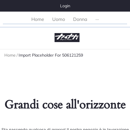
Login
Home
Uomo
Donna
···
Home
/
Import Placeholder For 506121259
Grandi cose all'orizzonte
Sta nascendo qualcosa di grosso! Il nostro negozio è in lavorazione