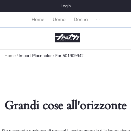
Login
Home
Uomo
Donna
···
Home
/
Import Placeholder For 501909942
Grandi cose all'orizzonte
Sta nascendo qualcosa di grosso! Il nostro negozio è in lavorazione