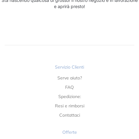
Sta nascendo qualcosa di grosso! Il nostro negozio è in lavorazione
e aprirà presto!
Servizio Clienti
Serve aiuto?
FAQ
Spedizione:
Resi e rimborsi
Contattaci
Offerte