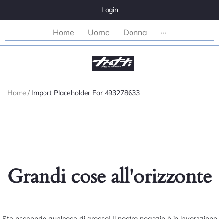
Login
Home
Uomo
Donna
···
Home
/
Import Placeholder For 493278633
Grandi cose all'orizzonte
Sta nascendo qualcosa di grosso! Il nostro negozio è in lavorazione