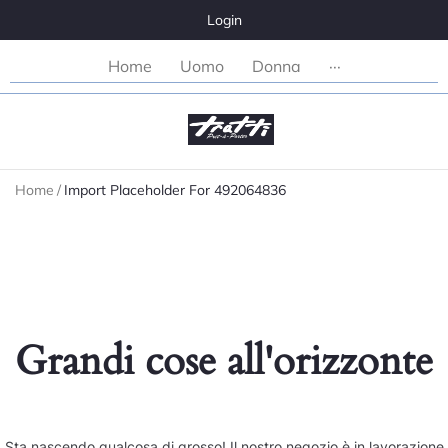
Login
Home
Uomo
Donna
···
Home
/
Import Placeholder For 492064836
Grandi cose all'orizzonte
Sta nascendo qualcosa di grosso! Il nostro negozio è in lavorazione