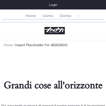
Login
Home
Uomo
Donna
···
Home
/
Import Placeholder For 482626041
Grandi cose all'orizzonte
Sta nascendo qualcosa di grosso! Il nostro negozio è in lavorazione