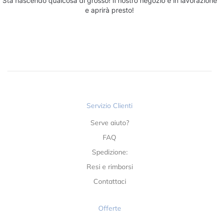
Sta nascendo qualcosa di grosso! Il nostro negozio è in lavorazione
e aprirà presto!
Servizio Clienti
Serve aiuto?
FAQ
Spedizione:
Resi e rimborsi
Contattaci
Offerte