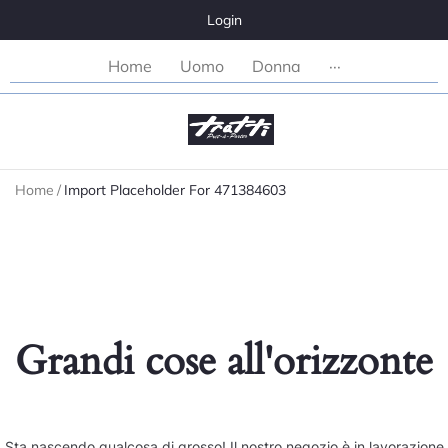
Login
Home
Uomo
Donna
···
Home
/
Import Placeholder For 471384603
Grandi cose all'orizzonte
Sta nascendo qualcosa di grosso! Il nostro negozio è in lavorazione