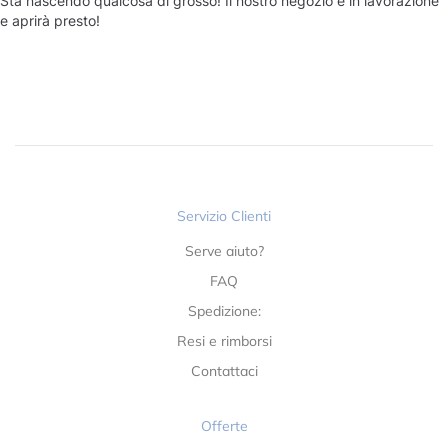
Sta nascendo qualcosa di grosso! Il nostro negozio è in lavorazione
e aprirà presto!
Servizio Clienti
Serve aiuto?
FAQ
Spedizione:
Resi e rimborsi
Contattaci
Offerte