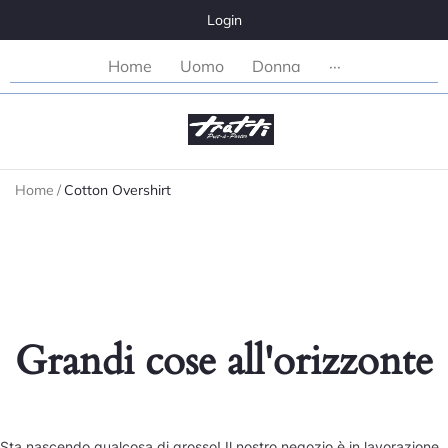
Login
Home
Uomo
Donna
···
Home
/
Cotton Overshirt
Grandi cose all'orizzonte
Sta nascendo qualcosa di grosso! Il nostro negozio è in lavorazione