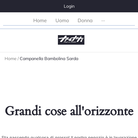
Login
Home
Uomo
Donna
···
Home
/
Campanella Bambolina Sarda
Grandi cose all'orizzonte
Sta nascendo qualcosa di grosso! Il nostro negozio è in lavorazione