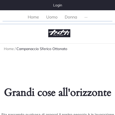
Login
Home
Uomo
Donna
···
Home
/
Campanaccio Sferico Ottonato
Grandi cose all'orizzonte
Sta nascendo qualcosa di grosso! Il nostro negozio è in lavorazione