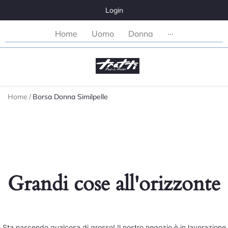
Login
Home
Uomo
Donna
···
Home
/
Borsa Donna Similpelle
Grandi cose all'orizzonte
Sta nascendo qualcosa di grosso! Il nostro negozio è in lavorazione