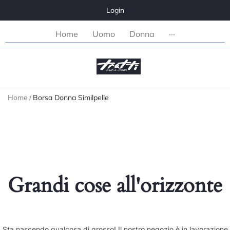
Login
Home
Uomo
Donna
···
Home
/
Borsa Donna Similpelle
Grandi cose all'orizzonte
Sta nascendo qualcosa di grosso! Il nostro negozio è in lavorazione