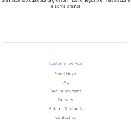
Sta nascendo qualcosa di grosso! Il nostro negozio è in lavorazione
e aprirà presto!
Customer Service
Need Help?
FAQ
Secure payment
Delivery
Returns & refunds
Contact us