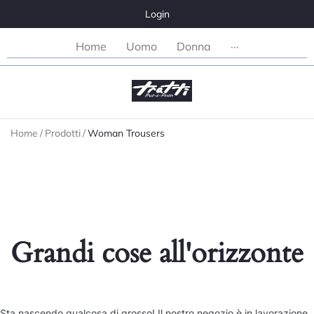
Login
Home
Uomo
Donna
···
Home
/
Prodotti
/
Woman Trousers
Grandi cose all'orizzonte
Sta nascendo qualcosa di grosso! Il nostro negozio è in lavorazione