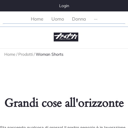
Login
Home
Uomo
Donna
···
Home
/
Prodotti
/
Woman Shorts
Grandi cose all'orizzonte
Sta nascendo qualcosa di grosso! Il nostro negozio è in lavorazione