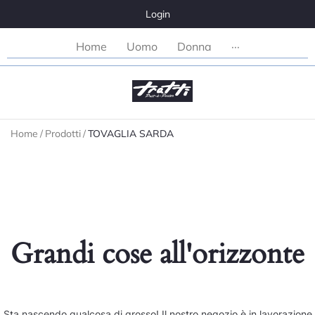
Login
Home
Uomo
Donna
···
Home
/
Prodotti
/
TOVAGLIA SARDA
Grandi cose all'orizzonte
Sta nascendo qualcosa di grosso! Il nostro negozio è in lavorazione