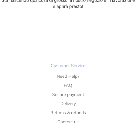
Sta nascendo qualcosa di grosso! Il nostro negozio è in lavorazione
e aprirà presto!
Customer Service
Need Help?
FAQ
Secure payment
Delivery
Returns & refunds
Contact us