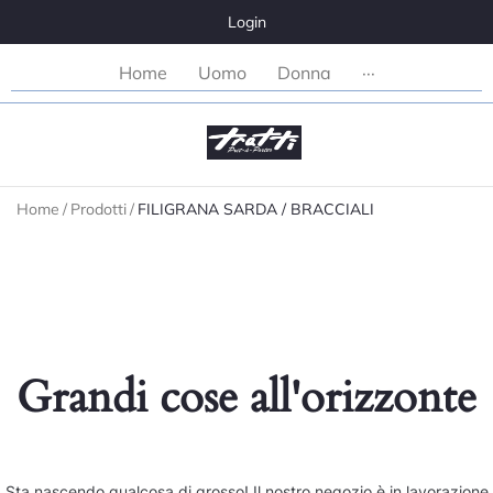
Login
Home
Uomo
Donna
···
Home
/
Prodotti
/
FILIGRANA SARDA / BRACCIALI
Grandi cose all'orizzonte
Sta nascendo qualcosa di grosso! Il nostro negozio è in lavorazione