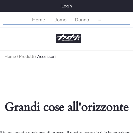
Login
Home
Uomo
Donna
···
Home
/
Prodotti
/
Accessori
Grandi cose all'orizzonte
Sta nascendo qualcosa di grosso! Il nostro negozio è in lavorazione