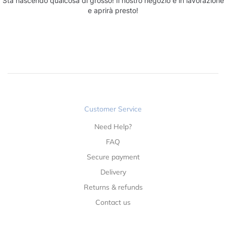
Sta nascendo qualcosa di grosso! Il nostro negozio è in lavorazione
e aprirà presto!
Customer Service
Need Help?
FAQ
Secure payment
Delivery
Returns & refunds
Contact us